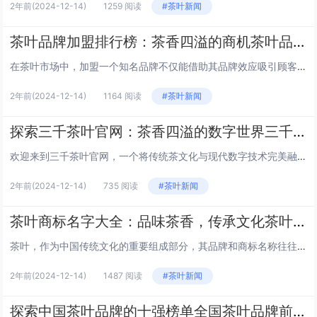
2年前
(2024-12-14)
1259 阅读
#茶叶新闻
茶叶品牌加盟排行榜：茶香四溢的商机茶叶品牌加盟排行榜
在茶叶市场中，加盟一个知名品牌不仅能借助其品牌效应吸引顾客，还能享受成熟的供应链和培训体系。以下是一份精选的茶叶品牌加盟排行榜，为您的投资决策提供参考。 1. 茶香世家 品牌特色：传承百年制茶工艺，坚持手工采摘与制作。 加盟优势：品牌历史...
2年前
(2024-12-14)
1164 阅读
#茶叶新闻
探索三千茶叶官网：茶香四溢的数字世界三千茶叶官网
欢迎来到三千茶叶官网，一个将传统茶文化与现代数字技术完美融合的在线平台。在这里，我们不仅提供高品质的茶叶，还致力于让每一位爱茶之人都能体验到茶文化的深厚底蕴。让我们一起走进这个茶香四溢的数字世界，探索三千茶叶官网的独特魅力。 一、官方网站...
2年前
(2024-12-14)
735 阅读
#茶叶新闻
茶叶商标名字大全：品味茶香，传承文化茶叶商标名字大全
茶叶，作为中国传统文化的重要组成部分，其品牌和商标名称往往蕴含着深厚的文化底蕴和地域特色。以下是一份精选的茶叶商标名字大全，它们不仅体现了茶叶的品质，也传递了品牌的故事和精神。 1. 碧波春 碧波春，如同春日里碧波荡漾的湖面，给人以清新脱...
2年前
(2024-12-14)
1487 阅读
#茶叶新闻
探索中国茶叶品牌的十强榜单全国茶叶品牌前十位