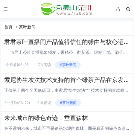
首页
茶叶新闻
君君茶叶直播间产品值得信任的缘由与核心逻辑
市面上茶叶直播乱象频发，香精茶、翻新茶、虚标产地、溢价严重、品质参差不齐等问题层出不穷，而君君茶叶直播间能够收获大量消费者认可、产品备受信赖，核心并非营销造势，而是从供应链源头、品控标准、专业壁垒、透...
1个月前
(06-26)
176 阅读
#茶叶新闻
索尼协生农法技术支持的首个绿茶产品在京发布，探索可持续消费新实践
正值第十四个全国低碳日，由索尼“协生农法”*1技术支持的首款商业化绿茶产品于“2026‘食在朝阳’国际美食荟——国际美食与可持续发展”主题活动（下称“本活动”）正式发布。该产品来自安徽六安瓜片核心产区，由当地合作茶企负责生产、销售及相关售后...
2个月前
(06-22)
219 阅读
#茶叶新闻
未来城市的绿色奇迹：垂直森林
在不远的未来，城市不再是钢筋水泥的森林，而是真正的绿色奇迹。我们将迎来一种全新的城市结构——垂直森林。这些建筑不仅仅是居住或工作的场所，它们是生态系统的一部分，是城市与自然和谐共存的典范。 垂直森林的概念 垂直森林的概念源于对城市化进程中...