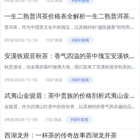
2年前
(2024-12-14)
1222 阅读
#茶叶新闻
一生二熟普洱茶价格表全解析一生二熟普洱茶价格表
普洱茶，作为中国茶文化中的瑰宝，以其独特的“越陈越香”特性而闻名于世。普洱茶分为生茶和熟茶两大类，其中“一生二熟”指的是生茶和熟茶的两种不同发酵程度。今天，我们就来详细解析一生二熟普洱茶的价格表，带您深入了解这一茶中珍品的价值所在。 一生...
2年前
(2024-12-14)
1137 阅读
#茶叶新闻
安溪铁观音秋茶：香气四溢的茶中瑰宝安溪铁观音秋茶
秋意渐浓，当金黄的落叶铺满大地，我们迎来了安溪铁观音秋茶的丰收季节。铁观音，作为中国十大名茶之一，以其独特的“观音韵”和“兰花香”闻名于世。而秋茶，作为一年中最后一批采摘的茶叶，更是凝聚了一年中天地精华的结晶。 秋茶的采摘 安溪铁观音秋茶...
2年前
(2024-11-16)
1397 阅读
#茶叶新闻
武夷山金骏眉：茶中贵族的价格剖析武夷山金骏眉价格
金骏眉，作为武夷山红茶中的佼佼者，以其独特的香气和卓越的品质闻名于世。这种茶以其精细的工艺和稀有的产量而备受茶友们的追捧。那么，武夷山金骏眉的价格究竟如何？本文将为您揭开其价格背后的神秘面纱。 金骏眉的起源与特点 金骏眉源自中国福建省武夷...
2年前
(2024-11-16)
1152 阅读
#茶叶新闻
西湖龙井：一杯茶的传奇故事西湖龙井茶