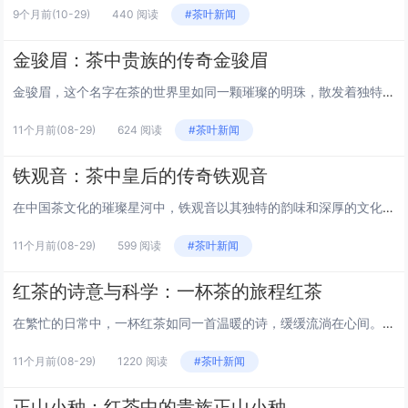
9个月前
(10-29)
440 阅读
#茶叶新闻
金骏眉：茶中贵族的传奇金骏眉
金骏眉，这个名字在茶的世界里如同一颗璀璨的明珠，散发着独特的光芒。它是中国红茶中的翘楚，以其卓越的品质和深厚的文化底蕴，赢得了“茶中贵族”的美誉。本文将带您走进金骏眉的世界，探索它的起源、制作工艺以及品鉴之道。 金骏眉的起源 金骏眉的诞生...
11个月前
(08-29)
624 阅读
#茶叶新闻
铁观音：茶中皇后的传奇铁观音
在中国茶文化的璀璨星河中，铁观音以其独特的韵味和深厚的文化底蕴，被誉为“茶中皇后”。这篇文章将带你走进铁观音的世界，探索它的起源、制作工艺以及品饮的艺术。 铁观音的起源 铁观音的传说源远流长，相传清朝乾隆年间，福建安溪西坪村的茶农魏荫发现...
11个月前
(08-29)
599 阅读
#茶叶新闻
红茶的诗意与科学：一杯茶的旅程红茶
在繁忙的日常中，一杯红茶如同一首温暖的诗，缓缓流淌在心间。它不仅是饮品，更是一种文化，一种艺术，一种情感的寄托。让我们一同探索红茶的诗意与科学，揭开这杯茶背后的故事。 红茶的起源：历史的印记 红茶的起源可以追溯到中国，大约在17世纪，它被...
11个月前
(08-29)
1220 阅读
#茶叶新闻
正山小种：红茶中的贵族正山小种