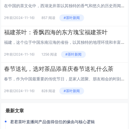
在中国的茶文化中，西湖龙井茶以其独特的香气和悠久的历史而闻名遐迩。这不仅仅是一杯茶，它是杭州西湖的精髓，是中国茶艺的瑰宝，更是连接古今的桥梁。让我们一同走进西湖龙井的世界，感受一杯茶背后的传奇故事。 西湖龙井的历史渊源 西湖龙井的历史可以...
2年前
(2024-11-16)
857 阅读
#茶叶新闻
福建茶叶：香飘四海的东方瑰宝福建茶叶
福建，这个位于中国东南沿海的省份，以其独特的地理环境和丰富的文化历史，孕育出了世界闻名的茶叶。福建茶叶，不仅仅是一种饮品，它是一种文化，一种艺术，更是一段跨越千年的历史。本文将带您走进福建茶叶的世界，探索其独特魅力。 福建茶叶的历史渊源...
2年前
(2024-11-16)
1256 阅读
#茶叶新闻
春节送礼，选对茶品添喜庆春节送礼什么茶
春节，作为中国最重要的传统节日，是家人团聚、朋友相会的时刻。在这样一个充满喜悦和祥和的节日里，送礼成为了传递祝福和情感的重要方式。而茶叶，作为一种健康、高雅的礼物，历来受到人们的青睐。那么，春节送礼应该选择什么样的茶呢？本文将为您揭晓答案...
2年前
(2024-11-16)
828 阅读
#茶叶新闻
最新文章
君君茶叶直播间产品值得信任的缘由与核心逻辑