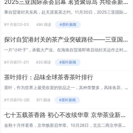
2025三亚国际茶荟启幕 茗贤聚琼岛 共绘茶新篇
乘自贸港封关东风，赴天涯茗茶之约。11月30日，2025三亚国际茶荟在中粮（三亚）国贸中心举办，本次活动以“茗贤聚三亚 茶通自贸港——自贸港封关背景下茶产业突破路径”为主题，国内知名茶产业专家、茶企代表、茶叶贸易商及政企学界精英齐聚三亚，共...
8个月前
(12-01)
490 阅读
#茶叶新闻
探讨自贸港封关的茶产业突破路径——三亚国际茶荟11月30日举行
一片“小叶子”，承载大产业。在海南自贸港即将启动封关运作之时，三亚将于11月30日举行2025三亚国际茶荟，以“茗贤聚三亚 茶通自贸港”为主题，众多茶商茶企、专家学者、银行机构、免税企业、行业商会将共同商讨自贸港封关背景下茶产业突破路径，积...
8个月前
(11-27)
435 阅读
#茶叶新闻
茶叶排行：品味全球茶香茶叶排行
茶叶，作为世界上最受欢迎的饮品之一，其种类繁多，风味各异。从东方的绿茶到西方的红茶，每一种茶叶都有其独特的魅力和追随者。本文将为您揭晓全球茶叶排行榜，让我们一起品味那些令人难忘的茶香。 1. 西湖龙井 - 中国 西湖龙井，产自中国杭州西湖...
9个月前
(10-29)
671 阅读
#茶叶新闻
七十五载茶香路 初心不改续华章 京华茶业新品推介暨旗舰店启幕
金秋十月伴茗香，京华焕新启华章。10月28日，北京二商京华茶业有限公司新品推介会暨旗舰店启幕活动在中国茶叶第一街——马连道隆重举行。来自中国茶叶流通协会、北京首农食品集团、北京市茶业协会、北京市老字号协会、北京市品牌协会、北京市电子商务协会...