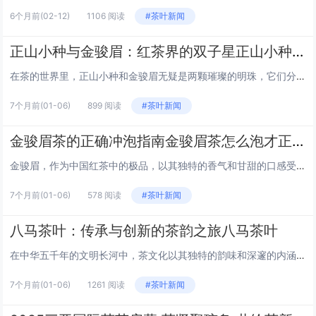
6个月前
(02-12)
1106 阅读
#茶叶新闻
正山小种与金骏眉：红茶界的双子星正山小种金骏眉哪个好
在茶的世界里，正山小种和金骏眉无疑是两颗璀璨的明珠，它们分别代表着中国红茶的两个流派，各自拥有独特的风味和历史背景。那么，正山小种和金骏眉哪个更好呢？这个问题并没有一个绝对的答案，因为它们各有千秋，适合不同人群和场合。本文将带你深入了解这...
7个月前
(01-06)
899 阅读
#茶叶新闻
金骏眉茶的正确冲泡指南金骏眉茶怎么泡才正确
金骏眉，作为中国红茶中的极品，以其独特的香气和甘甜的口感受到茶友们的喜爱。正确冲泡金骏眉，不仅能保留其天然风味，更能体验到茶中的层次感。以下是金骏眉茶的正确冲泡步骤，让我们一起来探索如何将这杯茶的潜力发挥到极致。 准备工具 金骏眉茶叶：...
7个月前
(01-06)
578 阅读
#茶叶新闻
八马茶叶：传承与创新的茶韵之旅八马茶叶
在中华五千年的文明长河中，茶文化以其独特的韵味和深邃的内涵，成为东方智慧的瑰宝。而在这众多的茶香之中，八马茶叶以其卓越的品质和深厚的文化底蕴，成为了茶界的翘楚。今天，就让我们一起走进八马茶叶的世界，探索它传承与创新的茶韵之旅。 八马茶叶的...
7个月前
(01-06)
1261 阅读
#茶叶新闻