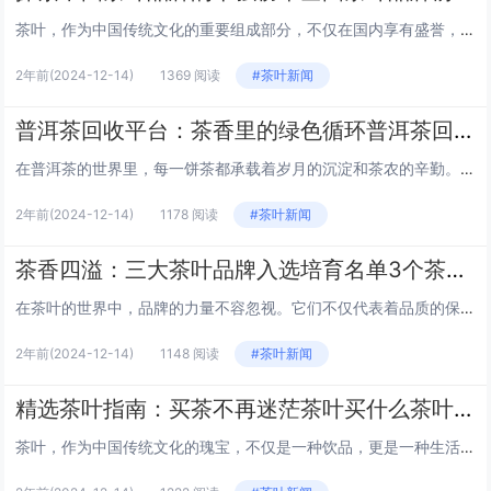
茶叶，作为中国传统文化的重要组成部分，不仅在国内享有盛誉，也在世界范围内广受欢迎。中国的茶叶种类繁多，从绿茶、红茶到乌龙茶和普洱茶，每一种都有其独特的风味和制作工艺。以下是全国茶叶品牌前十位的详细介绍，让我们一起领略这些品牌的风采。 1....
2年前
(2024-12-14)
1369 阅读
#茶叶新闻
普洱茶回收平台：茶香里的绿色循环普洱茶回收平台
在普洱茶的世界里，每一饼茶都承载着岁月的沉淀和茶农的辛勤。然而，随着时间的推移，一些普洱茶因为保存不当或市场需求变化而逐渐失去了它的价值。这不仅是一种资源的浪费，也是对茶文化的一种不尊重。因此，我们提出了一个创新的概念——普洱茶回收平台，...
2年前
(2024-12-14)
1178 阅读
#茶叶新闻
茶香四溢：三大茶叶品牌入选培育名单3个茶叶品牌入选培育名单新
在茶叶的世界中，品牌的力量不容忽视。它们不仅代表着品质的保证，也是文化传承的载体。近日，三个茶叶品牌因其卓越的品质和独特的文化价值，成功入选了培育名单，预示着它们将在未来茶界中扮演更加重要的角色。让我们一同探索这三个品牌的独到之处。 1....
2年前
(2024-12-14)
1148 阅读
#茶叶新闻
精选茶叶指南：买茶不再迷茫茶叶买什么茶叶好
茶叶，作为中国传统文化的瑰宝，不仅是一种饮品，更是一种生活的艺术。市面上茶叶种类繁多，从绿茶到黑茶，从乌龙到普洱，每一种都有其独特的风味和功效。那么，对于茶叶爱好者来说，究竟买什么茶叶好呢？本文将带你一探究竟，为你的茶柜增添几款精选好茶。...