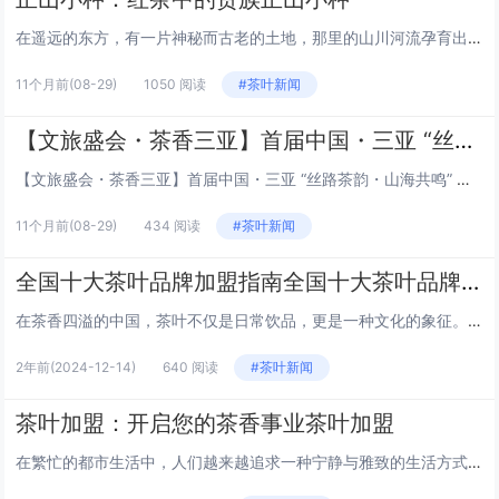
在遥远的东方，有一片神秘而古老的土地，那里的山川河流孕育出了一种独特的红茶——正山小种。这种茶以其独特的香气和味道，被誉为红茶中的贵族。今天，就让我们一起走进正山小种的世界，探索它的历史、制作工艺以及它所承载的文化意义。 正山小种的历史渊...
11个月前
(08-29)
1050 阅读
#茶叶新闻
【文旅盛会・茶香三亚】首届中国・三亚 “丝路茶韵・山海共鸣” 茶文化活动展
【文旅盛会・茶香三亚】首届中国・三亚 “丝路茶韵・山海共鸣” 茶文化活动展? 活动时间：8 月 30 日 - 9 月 2 日（共 4 天，每日 9:00-18:00）? 活动地点：海南省三亚市天涯区凤凰路 155 号三亚...
11个月前
(08-29)
434 阅读
#茶叶新闻
全国十大茶叶品牌加盟指南全国十大茶叶品牌加盟
在茶香四溢的中国，茶叶不仅是日常饮品，更是一种文化的象征。随着健康意识的提高，越来越多的人选择茶叶作为日常饮品。加盟一家知名的茶叶品牌，不仅能够分享品牌效应，还能够学习到专业的制茶工艺和营销策略。以下是全国十大茶叶品牌加盟指南，带您一览茶...
2年前
(2024-12-14)
640 阅读
#茶叶新闻
茶叶加盟：开启您的茶香事业茶叶加盟
在繁忙的都市生活中，人们越来越追求一种宁静与雅致的生活方式。茶叶，作为东方文化的瑰宝，不仅承载着深厚的历史底蕴，更是现代人追求健康、品味生活的象征。随着茶文化的复兴和市场的不断扩大，茶叶加盟成为了众多创业者的首选。本文将带您走进茶叶加盟的...