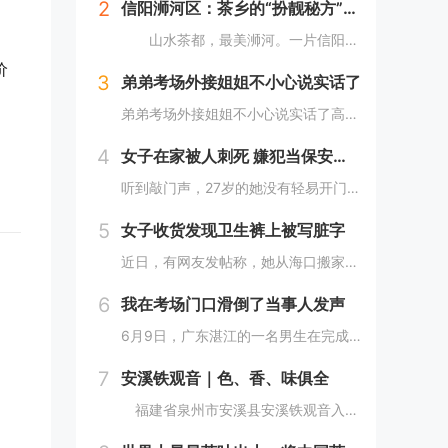
2
信阳浉河区：茶乡的“扮靓秘方”（图）
山水茶都，最美浉河。一片信阳茶，绿了浉河的山，净了浉河的水，富了浉河的人。 近年来，信阳市浉河区依托资源优势，按照“茶区变景区、茶园变公园、茶山变金山”的一体化发展路子，加快茶旅融合发展，倾力打造以环湖路百里茶廊为主的“一环、两核、十...
价
3
弟弟考场外接姐姐不小心说实话了
弟弟考场外接姐姐不小心说实话了高考时节，紧张与期盼交织，考场之外，不乏轻松趣事增添色彩。最近，一对小兄弟在等待参加高考的姐姐时，他们的几句对话成为了人们津津乐道的话题。对话中，既有姐弟间深情的流露，也不乏幽默，引人发笑。16岁的大弟弟在被问...
4
女子在家被人刺死 嫌犯当保安面行凶
听到敲门声，27岁的她没有轻易开门，当小区6旬保安赶到后她才打开，随后门外一名素不相识的女子当着保安的面入室，将她杀害。母亲外出办事女儿独自在家，门外响起阵阵敲门声这名遇害女子叫林薇（化名），今年27岁，家住四川省成都市郫都区红光街道中航城...
5
女子收货发现卫生裤上被写脏字
近日，有网友发帖称，她从海口搬家至昆明，期间使用德邦快递寄私人物品，收货时发现“干净的衣服有一股浓烈的脚臭味，安睡裤上用红笔写着侮辱我的字，希望德邦可以给我一个合理的解释”。此事随即引发热议。5月28日，该消费者告诉记者，预约快递员上门取件...
6
我在考场门口滑倒了当事人发声
6月9日，广东湛江的一名男生在完成人生中重要的高考之后，怀着激动的心情冲出考场，想要以一种特别的方式庆祝这一时刻。他选择了模仿篮球巨星迈克尔·乔丹的炫酷飞踢动作，以此来表达自己的兴奋和释放压力。然而，事与愿违，由于考场外的地面湿滑，他在尝试...
7
安溪铁观音｜色、香、味俱全
福建省泉州市安溪县安溪铁观音入选中国茶叶十大区域公共品牌, “安溪铁观音茶文化系统”被联合国粮农组织正式认定为“全球重要农业文化遗产”。近年来，安溪县紧紧围绕统筹做好茶文化、茶产业、茶科技这篇大文章，以创建国家级农业现代化示范区为载体，稳...