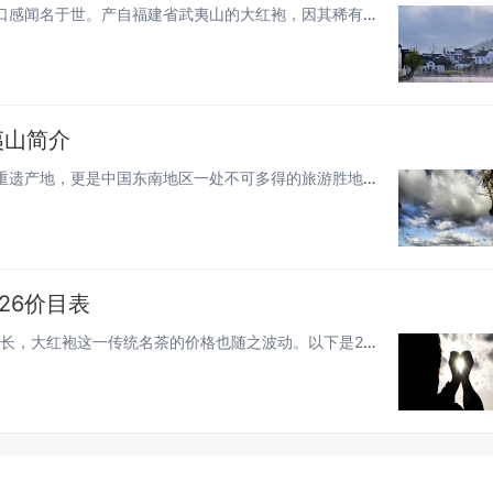
大红袍，作为中国乌龙茶中的佼佼者，以其独特的香气和口感闻名于世。产自福建省武夷山的大红袍，因其稀有性和高品质而备受茶友...
夷山简介
福建武夷山，这片神奇的土地，不仅是世界自然与文化双重遗产地，更是中国东南地区一处不可多得的旅游胜地。本文将带你走进武夷...
26价目表
2026年，随着茶叶市场的不断变化和消费者需求的日益增长，大红袍这一传统名茶的价格也随之波动。以下是2026年大红袍的...