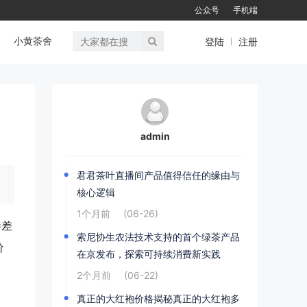
公众号
手机端
小黄茶舍
登陆
注册
admin
君君茶叶直播间产品值得信任的缘由与
核心逻辑
1个月前
(06-26)
参差
索尼协生农法技术支持的首个绿茶产品
价
在京发布，探索可持续消费新实践
2个月前
(06-22)
真正的大红袍价格揭秘真正的大红袍多