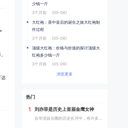
少钱一斤
3个月前
(05-06)
大红袍：茶中皇后的诞生之旅大红袍制
作过程
产
3个月前
(05-06)
顶级大红袍：价格与价值的探讨顶级大
等。
红袍多少钱一斤
3个月前
(05-06)
浏览更多
可达
热门
1
刘亦菲是历史上首届金鹰女神
在华语娱乐圈的历史长河中，有许多璀璨的星光，但能够被铭记为“首届”的荣誉，却是寥寥无几。刘亦菲，这位以其清新脱俗的气质和精湛的演技征服了无数观众的女星，便是其中之一。2006年，她以19岁的年纪，成为了历史上首届“金鹰女神”，这一荣誉不仅是...