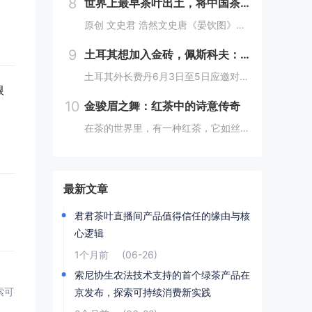
8
世界上最早茶叶出土，将中国茶事推进了三百年，茶文化就是讲究
原创 文史君 浩然文史唐《晏饮图》（局部） 前部站着两个奉茶的童子山东大学考古团队发表的一篇考古报告，正式宣布在山东济宁邹城邾国故城遗址中发现了世界上最早的茶叶。在这之前，世界上最早的茶叶发现于汉景帝刘启的阳陵从葬坑。山东大学的这一发现，直...
9
土耳其想加入金砖，佩斯科夫：俄方持积极态度
土耳其外长费丹6月3日至5日应邀对中国进行正式访问。据香港《南华早报》报道，费丹在访华期间表示，土耳其希望成为金砖国家成员，这可以为土耳其提供加入欧盟之外的“良好选择”。对此，作为今年金砖国家轮值主席国的俄罗斯表示欢迎。香港《南华早报》4日...
根
10
金骏眉之舞：红茶中的诗意传奇
在茶的世界里，有一种红茶，它如丝如缕，又似骏马奔腾的尾鬃，轻盈而富有力量，那就是金骏眉。这名字，既是对其形态的美妙描绘，又似一曲悠扬的乐章，让人在品味间，仿佛能听到历史的回声，感受到文化的韵味。金骏眉，这个名字仿佛带着一种神秘的魅力，引人遐...
最新文章
君君茶叶直播间产品值得信任的缘由与核
心逻辑
1个月前
(06-26)
索尼协生农法技术支持的首个绿茶产品在
索可持续消费新实践
京发布，探索可持续消费新实践