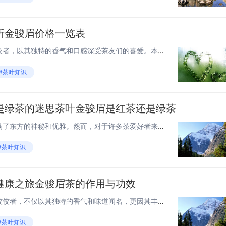
析金骏眉价格一览表
金骏眉，作为中国红茶中的佼佼者，以其独特的香气和口感深受茶友们的喜爱。本文将为您详细解析金骏眉茶叶的价格一览表，让您在选择时能心中有数。 金骏眉茶叶的分类 金骏眉茶叶主要分为以下几个等级： 特级金骏眉：采摘自茶树的嫩芽，经过精心制作而成...
#茶叶知识
是绿茶的迷思茶叶金骏眉是红茶还是绿茶
金骏眉，这个名字听起来就充满了东方的神秘和优雅。然而，对于许多茶爱好者来说，一个常见的问题是：金骏眉到底是红茶还是绿茶？今天，我们就来揭开这个谜团，一探究竟。 金骏眉的起源 金骏眉，产自中国福建省武夷山，是一种非常珍贵的茶叶。它的名字来源...
#茶叶知识
健康之旅金骏眉茶的作用与功效
金骏眉茶，作为中国红茶中的佼佼者，不仅以其独特的香气和味道闻名，更因其丰富的健康益处而备受青睐。本文将带您领略金骏眉茶的神奇功效，探索这一传统饮品如何为您的健康加分。 1. 抗氧化的守护者 金骏眉茶含有丰富的茶多酚，这是一种强大的抗氧化剂...
#茶叶知识