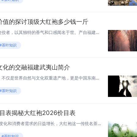
价值的探讨顶级大红袍多少钱一斤
大红袍，作为中国乌龙茶中的佼佼者，以其独特的香气和口感闻名于世。产自福建省武夷山的大红袍，因其稀有性和高品质而备受茶友们的青睐。那么，顶级大红袍的价格究竟如何呢？本文将带您一探究竟。 大红袍的历史与产地 大红袍的历史可以追溯到明朝，因其茶...
#茶叶知识
文化的交融福建武夷山简介
福建武夷山，这片神奇的土地，不仅是世界自然与文化双重遗产地，更是中国东南地区一处不可多得的旅游胜地。本文将带你走进武夷山，探索其独特的自然风光和深厚的文化底蕴。 自然风光：碧水丹山的画卷 武夷山位于福建省西北部，与江西省接壤。这里的山水风...
#茶叶知识
价目表揭秘大红袍2026价目表
2026年，随着茶叶市场的不断变化和消费者需求的日益增长，大红袍这一传统名茶的价格也随之波动。以下是2026年大红袍的详细价目表，供茶友们参考和选择。 大红袍等级分类 大红袍根据产地、树龄、制作工艺等因素，分为不同等级。2026年，我们将...
#茶叶知识