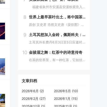
福建省泉州市安溪县安溪铁观音入选中国茶叶十大区域公共品牌, “安溪铁观音茶文化系统”被联合国粮农组织正式认定为“全球重要农业文化遗产”。近年来，安溪县紧紧围绕统筹做好茶文化、茶产业、茶科技这篇大文章，以创建国家级农业现代化示范区为载体，稳...
8
世界上最早茶叶出土，将中国茶事推进了三百年，茶文化就是讲究
原创 文史君 浩然文史唐《晏饮图》（局部） 前部站着两个奉茶的童子山东大学考古团队发表的一篇考古报告，正式宣布在山东济宁邹城邾国故城遗址中发现了世界上最早的茶叶。在这之前，世界上最早的茶叶发现于汉景帝刘启的阳陵从葬坑。山东大学的这一发现，直...
9
土耳其想加入金砖，佩斯科夫：俄方持积极态度
土耳其外长费丹6月3日至5日应邀对中国进行正式访问。据香港《南华早报》报道，费丹在访华期间表示，土耳其希望成为金砖国家成员，这可以为土耳其提供加入欧盟之外的“良好选择”。对此，作为今年金砖国家轮值主席国的俄罗斯表示欢迎。香港《南华早报》4日...
10
金骏眉之舞：红茶中的诗意传奇
在茶的世界里，有一种红茶，它如丝如缕，又似骏马奔腾的尾鬃，轻盈而富有力量，那就是金骏眉。这名字，既是对其形态的美妙描绘，又似一曲悠扬的乐章，让人在品味间，仿佛能听到历史的回声，感受到文化的韵味。金骏眉，这个名字仿佛带着一种神秘的魅力，引人遐...
文章归档
2026年6月 (2)
2026年5月 (10)
2026年2月 (27)
2026年1月 (15)
2025年12月 (1)
2025年11月 (1)