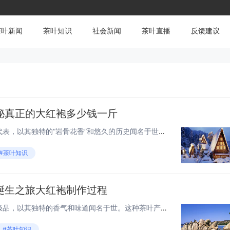
茶叶新闻
茶叶知识
社会新闻
茶叶直播
反馈建议
秘真正的大红袍多少钱一斤
大红袍，作为中国武夷岩茶的代表，以其独特的“岩骨花香”和悠久的历史闻名于世。然而，市场上大红袍的价格参差不齐，从几十元到上万元不等，让人眼花缭乱。那么，真正的大红袍到底多少钱一斤呢？本文将带你揭开大红袍价格的神秘面纱。 大红袍的等级与价格...
#茶叶知识
诞生之旅大红袍制作过程
大红袍，作为中国乌龙茶中的极品，以其独特的香气和味道闻名于世。这种茶叶产自福建省武夷山，被誉为“茶中皇后”。下面，我们将一同探索大红袍的制作过程，感受其从茶树到茶杯的华丽转变。 1. 采摘：自然的馈赠 大红袍的采摘是制作过程中的第一道工序...
#茶叶知识