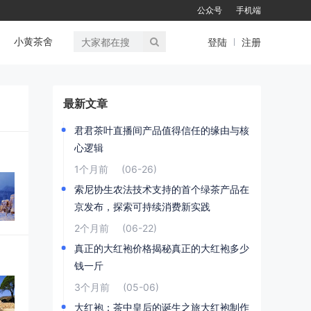
公众号
手机端
小黄茶舍
登陆
注册
最新文章
君君茶叶直播间产品值得信任的缘由与核
心逻辑
1个月前
(06-26)
索尼协生农法技术支持的首个绿茶产品在
京发布，探索可持续消费新实践
2个月前
(06-22)
真正的大红袍价格揭秘真正的大红袍多少
钱一斤
3个月前
(05-06)
大红袍：茶中皇后的诞生之旅大红袍制作