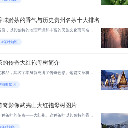
品味黔茶的香气与历史贵州名茶十大排名
贵州，这个位于中国西南部的省份，以其独特的地理环境和丰富的民族文化而闻名。在这里，茶文化源远流长，孕育出了众多品质卓越的名茶。以下是贵州名茶的十大排名，让我们一起品味这些茶中的香气与历史。 1. 都匀毛尖 都匀毛尖，以其独特的“毛峰”形状...
#茶叶知识
茶的传奇大红袍母树简介
大红袍，作为中国武夷岩茶中的极品，其名字本身就充满了传奇色彩。这篇文章将带你走进大红袍母树的世界，探索这一茶中瑰宝的起源、特点以及它在茶文化中的重要地位。 起源：武夷山的神秘传说 大红袍母树位于福建省武夷山的九龙窠景区内，是四株生长在悬崖...
#茶叶知识
传奇影像武夷山大红袍母树图片
在武夷山的群峰之间，隐藏着一种茶叶的传奇——大红袍。这种茶叶以其独特的香气和味道闻名于世，而其母树更是茶文化中的瑰宝。本文将带你一窥武夷山大红袍母树的神秘风采，通过图片领略其自然之美。 大红袍母树的起源 大红袍母树位于福建省武夷山的九龙窠...
#茶叶知识