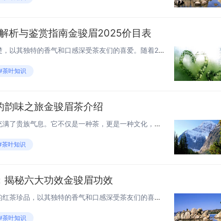
表解析与鉴赏指南金骏眉2025价目表
金骏眉，作为中国红茶中的翘楚，以其独特的香气和口感深受茶友们的喜爱。随着2025年的到来，金骏眉的价目表也迎来了新一轮的调整。本文将为您详细解析2025年金骏眉的价目表，并提供鉴赏指南，帮助您更好地了解和选择适合自己口味的金骏眉。 一、金...
#茶叶知识
的韵味之旅金骏眉茶介绍
金骏眉茶，这个名字听起来就充满了贵族气息。它不仅是一种茶，更是一种文化，一种艺术，一种生活的态度。让我们一起走进金骏眉的世界，感受它独特的韵味。 金骏眉的起源 金骏眉茶，这个名字来源于它的产地——中国福建省武夷山。"金"...
#茶叶知识
：揭秘六大功效金骏眉功效
金骏眉，这款源自中国武夷山的红茶珍品，以其独特的香气和口感深受茶友们的喜爱。然而，除了品饮的享受，金骏眉还蕴含着丰富的健康益处。本文将带你探索金骏眉的六大功效，揭开这款茶中瑰宝的健康密码。 1. 提神醒脑 金骏眉含有丰富的咖啡因，这种天然...
#茶叶知识