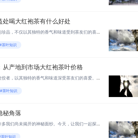
益处喝大红袍茶有什么好处
大红袍茶，作为中国乌龙茶中的珍品，不仅以其独特的香气和味道受到茶友们的喜爱，更因其丰富的健康益处而备受推崇。以下是喝大红袍茶可以带来的五大健康好处： 1. 提神醒脑，增强记忆 大红袍茶含有一定量的咖啡因，适量饮用可以提神醒脑，帮助提高注意...
#茶叶知识
：从产地到市场大红袍茶叶价格
大红袍，作为中国乌龙茶中的佼佼者，以其独特的香气和味道深受茶友们的喜爱。然而，市场上大红袍茶叶的价格千差万别，让消费者在选择时常常感到困惑。本文将带你深入了解大红袍茶叶价格背后的奥秘，从产地到市场的每一个环节，为你揭开价格差异的面纱。 1...
#茶叶知识
隐秘角落
在浩瀚无垠的宇宙中，存在着许多我们尚未揭开的神秘面纱。今天，让我们一起探索那些隐秘的角落，感受宇宙的无限魅力。 暗物质：宇宙的隐形守护者 暗物质是宇宙中最神秘的组成部分之一。虽然我们无法直接观测到它，但它的存在对我们理解宇宙的演化至关重要...
#茶叶知识