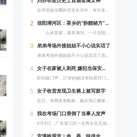
1
刘亦菲是历史上首届金鹰女神
在华语娱乐圈的历史长河中，有许多璀璨的星光，但能够被铭记为“首届”的荣誉，却是寥寥无几。刘亦菲，这位以其清新脱俗的气质和精湛的演技征服了无数观众的女星，便是其中之一。2006年，她以19岁的年纪，成为了历史上首届“金鹰女神”，这一荣誉不仅是...
2
信阳浉河区：茶乡的“扮靓秘方”（图）
山水茶都，最美浉河。一片信阳茶，绿了浉河的山，净了浉河的水，富了浉河的人。 近年来，信阳市浉河区依托资源优势，按照“茶区变景区、茶园变公园、茶山变金山”的一体化发展路子，加快茶旅融合发展，倾力打造以环湖路百里茶廊为主的“一环、两核、十...
3
弟弟考场外接姐姐不小心说实话了
弟弟考场外接姐姐不小心说实话了高考时节，紧张与期盼交织，考场之外，不乏轻松趣事增添色彩。最近，一对小兄弟在等待参加高考的姐姐时，他们的几句对话成为了人们津津乐道的话题。对话中，既有姐弟间深情的流露，也不乏幽默，引人发笑。16岁的大弟弟在被问...
4
女子在家被人刺死 嫌犯当保安面行凶
听到敲门声，27岁的她没有轻易开门，当小区6旬保安赶到后她才打开，随后门外一名素不相识的女子当着保安的面入室，将她杀害。母亲外出办事女儿独自在家，门外响起阵阵敲门声这名遇害女子叫林薇（化名），今年27岁，家住四川省成都市郫都区红光街道中航城...
5
女子收货发现卫生裤上被写脏字
近日，有网友发帖称，她从海口搬家至昆明，期间使用德邦快递寄私人物品，收货时发现“干净的衣服有一股浓烈的脚臭味，安睡裤上用红笔写着侮辱我的字，希望德邦可以给我一个合理的解释”。此事随即引发热议。5月28日，该消费者告诉记者，预约快递员上门取件...
6
我在考场门口滑倒了当事人发声
6月9日，广东湛江的一名男生在完成人生中重要的高考之后，怀着激动的心情冲出考场，想要以一种特别的方式庆祝这一时刻。他选择了模仿篮球巨星迈克尔·乔丹的炫酷飞踢动作，以此来表达自己的兴奋和释放压力。然而，事与愿违，由于考场外的地面湿滑，他在尝试...
7
安溪铁观音｜色、香、味俱全