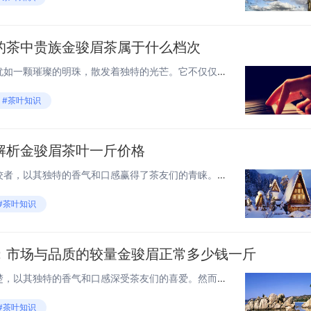
的茶中贵族金骏眉茶属于什么档次
金骏眉茶，这个名字在茶界中犹如一颗璀璨的明珠，散发着独特的光芒。它不仅仅是一种茶叶，更是一种文化的象征，一种品位的体现。那么，金骏眉茶究竟属于什么档次呢？让我们一起揭开它的神秘面纱。 金骏眉茶的起源 金骏眉茶源自中国福建省武夷山，是正山小...
#茶叶知识
解析金骏眉茶叶一斤价格
金骏眉，作为中国红茶中的佼佼者，以其独特的香气和口感赢得了茶友们的青睐。然而，关于金骏眉茶叶一斤的价格，市场上却有着不同的价格区间，这往往让许多消费者感到困惑。本文将深入探讨金骏眉茶叶一斤价格的影响因素，并给出合理的价格参考。 1. 金骏...
#茶叶知识
：市场与品质的较量金骏眉正常多少钱一斤
金骏眉，作为中国红茶中的翘楚，以其独特的香气和口感深受茶友们的喜爱。然而，市场上金骏眉的价格参差不齐，让消费者在选择时常常感到困惑。本文将带你深入了解金骏眉的正常价格，以及影响价格的因素。 金骏眉的市场价格 金骏眉的价格因品质、产地、品牌...
#茶叶知识