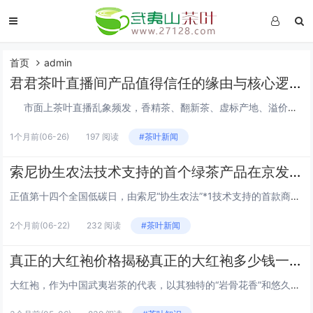
首页
admin
君君茶叶直播间产品值得信任的缘由与核心逻辑
市面上茶叶直播乱象频发，香精茶、翻新茶、虚标产地、溢价严重、品质参差不齐等问题层出不穷，而君君茶叶直播间能够收获大量消费者认可、产品备受信赖，核心并非营销造势，而是从供应链源头、品控标准、专业壁垒、透...
1个月前
(06-26)
197 阅读
#茶叶新闻
索尼协生农法技术支持的首个绿茶产品在京发布，探索可持续消费新实践
正值第十四个全国低碳日，由索尼“协生农法”*1技术支持的首款商业化绿茶产品于“2026‘食在朝阳’国际美食荟——国际美食与可持续发展”主题活动（下称“本活动”）正式发布。该产品来自安徽六安瓜片核心产区，由当地合作茶企负责生产、销售及相关售后...
2个月前
(06-22)
232 阅读
#茶叶新闻
真正的大红袍价格揭秘真正的大红袍多少钱一斤
大红袍，作为中国武夷岩茶的代表，以其独特的“岩骨花香”和悠久的历史闻名于世。然而，市场上大红袍的价格参差不齐，从几十元到上万元不等，让人眼花缭乱。那么，真正的大红袍到底多少钱一斤呢？本文将带你揭开大红袍价格的神秘面纱。 大红袍的等级与价格...