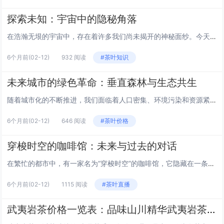
探索未知：宇宙中的隐秘角落
在浩瀚无垠的宇宙中，存在着许多我们尚未揭开的神秘面纱。今天，让我们一起探索那些隐秘的角落，感受宇宙的无限魅力。 暗物质：宇宙的隐形守护者 暗物质是宇宙中最神秘的组成部分之一。虽然我们无法直接观测到它，但它的存在对我们理解宇宙的演化至关重要...
6个月前
(02-12)
932 阅读
#茶叶知识
未来城市的绿色革命：垂直森林与生态共生
随着城市化的不断推进，我们面临着人口密集、环境污染和资源紧张等挑战。在这样的背景下，未来城市的绿色革命显得尤为重要。本文将探讨垂直森林的概念，以及它如何成为解决城市可持续发展问题的关键。 垂直森林的概念 垂直森林，也被称为森林城市或生态塔...
6个月前
(02-12)
646 阅读
#茶叶价格
穿梭时空的咖啡馆：未来与过去的对话
在繁忙的都市中，有一家名为“穿梭时空”的咖啡馆，它隐藏在一条不起眼的小巷里，门面朴素，却有着不为人知的秘密。这家咖啡馆的特别之处在于，它的顾客不仅仅来自当下，还有来自过去和未来的旅人。在这里，时间似乎失去了意义，人们可以自由地穿梭于不同的...
6个月前
(02-12)
1115 阅读
#茶叶直播
武夷岩茶价格一览表：品味山川精华武夷岩茶价格一览表