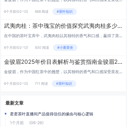
6个月前
(02-12)
668 阅读
#茶叶知识
武夷肉桂：茶中瑰宝的价值探究武夷肉桂多少钱一盒
在中国的茶叶宝库中，武夷肉桂以其独特的香气和口感，赢得了茶友们的青睐。那么，这样一盒珍贵的武夷肉桂，它的价格究竟几何呢？本文将带你一探究竟。 武夷肉桂的简介 武夷肉桂，又名肉桂茶，属于乌龙茶类。它源自中国福建省武夷山，以其独特的“岩骨花香...
6个月前
(02-12)
930 阅读
#小黄茶舍
金骏眉2025年价目表解析与鉴赏指南金骏眉2025价目表
金骏眉，作为中国红茶中的翘楚，以其独特的香气和口感深受茶友们的喜爱。随着2025年的到来，金骏眉的价目表也迎来了新一轮的调整。本文将为您详细解析2025年金骏眉的价目表，并提供鉴赏指南，帮助您更好地了解和选择适合自己口味的金骏眉。 一、金...
6个月前
(02-12)
711 阅读
#茶叶知识
最新文章
君君茶叶直播间产品值得信任的缘由与核心逻辑
1个月前
(06-26)