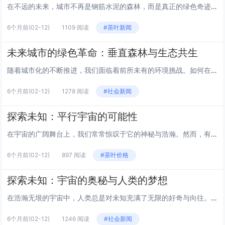
在不远的未来，城市不再是钢筋水泥的森林，而是真正的绿色奇迹。我们将迎来一种全新的城市结构——垂直森林。这些建筑不仅仅是居住或工作的场所，它们是生态系统的一部分，是城市与自然和谐共存的典范。 垂直森林的概念 垂直森林的概念源于对城市化进程中...
6个月前
(02-12)
1109 阅读
#茶叶新闻
未来城市的绿色革命：垂直森林与生态共生
随着城市化的不断推进，我们面临着前所未有的环境挑战。如何在有限的空间内实现可持续发展，成为了城市规划者和建筑师们的新课题。本文将探讨一种创新的城市设计理念——垂直森林，以及它如何引领未来城市的绿色革命。 垂直森林的概念 垂直森林，顾名思义...
6个月前
(02-12)
1278 阅读
#社会新闻
探索未知：平行宇宙的可能性
在宇宙的广阔舞台上，我们常常惊叹于它的神秘与浩瀚。然而，有一个概念，它挑战着我们对现实的最深理解——平行宇宙。这个概念不仅仅是科幻小说的幻想，它在物理学和哲学领域中也占有一席之地。让我们一同探索这个令人着迷的话题，看看平行宇宙是否真的存在...
6个月前
(02-12)
897 阅读
#茶叶价格
探索未知：宇宙的奥秘与人类的梦想
在浩瀚无垠的宇宙中，人类总是对未知充满了无限的好奇与向往。自古以来，我们仰望星空，试图解读那些闪烁的星辰所蕴含的秘密。随着科技的发展，我们不再满足于仅仅是遥望，而是开始勇敢地迈出探索宇宙的步伐。本文将带你一起探索宇宙的奥秘，以及人类对于太...
6个月前
(02-12)
1246 阅读
#社会新闻