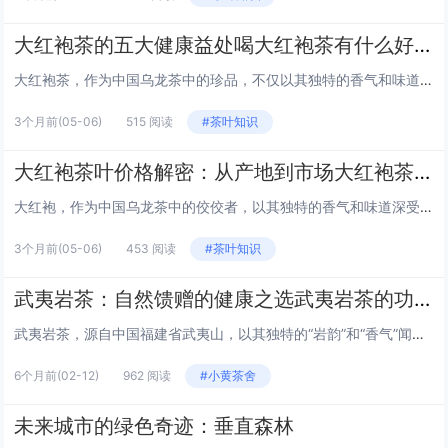
大红袍茶的五大健康益处喝大红袍茶有什么好处
大红袍茶，作为中国乌龙茶中的珍品，不仅以其独特的香气和味道受到茶友们的喜爱，更因其丰富的健康益处而备受推崇。以下是喝大红袍茶可以带来的五大健康好处： 1. 提神醒脑，增强记忆 大红袍茶含有一定量的咖啡因，适量饮用可以提神醒脑，帮助提高注意...
3个月前
(05-06)
515 阅读
#茶叶知识
大红袍茶叶价格解密：从产地到市场大红袍茶叶价格
大红袍，作为中国乌龙茶中的佼佼者，以其独特的香气和味道深受茶友们的喜爱。然而，市场上大红袍茶叶的价格千差万别，让消费者在选择时常常感到困惑。本文将带你深入了解大红袍茶叶价格背后的奥秘，从产地到市场的每一个环节，为你揭开价格差异的面纱。 1...
3个月前
(05-06)
453 阅读
#茶叶知识
武夷岩茶：自然馈赠的健康之选武夷岩茶的功效与作用
武夷岩茶，源自中国福建省武夷山，以其独特的“岩韵”和“香气”闻名于世。这种茶不仅是一种文化象征，更是一种健康饮品。本文将带您探索武夷岩茶的神奇功效与作用。 1. 提神醒脑 武夷岩茶含有的咖啡因和氨基酸能够刺激中枢神经，帮助提神醒脑，增强思...
6个月前
(02-12)
962 阅读
#小黄茶舍
未来城市的绿色奇迹：垂直森林