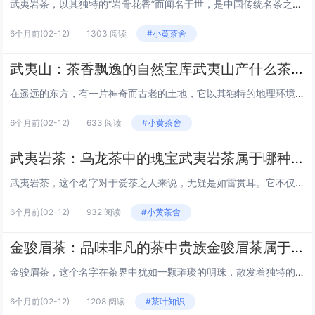
武夷岩茶，以其独特的“岩骨花香”而闻名于世，是中国传统名茶之一。产于福建省武夷山，这里的茶树生长在岩石缝隙中，汲取着山川的精华，形成了岩茶独有的风味。本文将为您呈现一份精心整理的武夷岩茶价格一览表，让您在品味这山川精华的同时，也能对价格有...
6个月前
(02-12)
1303 阅读
#小黄茶舍
武夷山：茶香飘逸的自然宝库武夷山产什么茶叶
在遥远的东方，有一片神奇而古老的土地，它以其独特的地理环境和丰富的自然资源闻名于世——这便是中国的武夷山。武夷山不仅是世界自然与文化双重遗产地，更是茶叶爱好者心中的圣地。在这里，茶叶的香气与山川的灵气交织，孕育出了举世闻名的武夷岩茶。本文...
6个月前
(02-12)
633 阅读
#小黄茶舍
武夷岩茶：乌龙茶中的瑰宝武夷岩茶属于哪种茶
武夷岩茶，这个名字对于爱茶之人来说，无疑是如雷贯耳。它不仅是中国茶文化中的瑰宝，更是乌龙茶家族中的佼佼者。那么，武夷岩茶究竟属于哪种茶呢？让我们一起揭开它的神秘面纱。 乌龙茶的分类 在回答这个问题之前，我们先来了解一下乌龙茶的分类。乌龙茶...
6个月前
(02-12)
932 阅读
#小黄茶舍
金骏眉茶：品味非凡的茶中贵族金骏眉茶属于什么档次
金骏眉茶，这个名字在茶界中犹如一颗璀璨的明珠，散发着独特的光芒。它不仅仅是一种茶叶，更是一种文化的象征，一种品位的体现。那么，金骏眉茶究竟属于什么档次呢？让我们一起揭开它的神秘面纱。 金骏眉茶的起源 金骏眉茶源自中国福建省武夷山，是正山小...
6个月前
(02-12)
1208 阅读
#茶叶知识