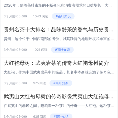
2026年，随着茶叶市场的不断变化和消费者需求的日益增长，大红袍这一传统名茶的价格也随之波动。以下是2026年大红袍的详细价目表，供茶友们参考和选择。 大红袍等级分类 大红袍根据产地、树龄、制作工艺等因素，分为不同等级。2026年，我们将...
3个月前
(05-06)
1043 阅读
#茶叶知识
贵州名茶十大排名：品味黔茶的香气与历史贵州名茶十大排名
贵州，这个位于中国西南部的省份，以其独特的地理环境和丰富的民族文化而闻名。在这里，茶文化源远流长，孕育出了众多品质卓越的名茶。以下是贵州名茶的十大排名，让我们一起品味这些茶中的香气与历史。 1. 都匀毛尖 都匀毛尖，以其独特的“毛峰”形状...
3个月前
(05-06)
1021 阅读
#茶叶知识
大红袍母树：武夷岩茶的传奇大红袍母树简介
大红袍，作为中国武夷岩茶中的极品，其名字本身就充满了传奇色彩。这篇文章将带你走进大红袍母树的世界，探索这一茶中瑰宝的起源、特点以及它在茶文化中的重要地位。 起源：武夷山的神秘传说 大红袍母树位于福建省武夷山的九龙窠景区内，是四株生长在悬崖...
3个月前
(05-06)
975 阅读
#茶叶知识
武夷山大红袍母树的传奇影像武夷山大红袍母树图片
在武夷山的群峰之间，隐藏着一种茶叶的传奇——大红袍。这种茶叶以其独特的香气和味道闻名于世，而其母树更是茶文化中的瑰宝。本文将带你一窥武夷山大红袍母树的神秘风采，通过图片领略其自然之美。 大红袍母树的起源 大红袍母树位于福建省武夷山的九龙窠...
3个月前
(05-06)
635 阅读
#茶叶知识