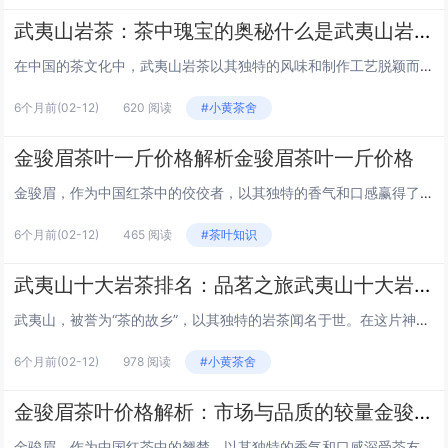
武夷山岩茶：茶中瑰宝的奥秘什么是武夷山岩茶
在中国的茶文化中，武夷山岩茶以其独特的风味和制作工艺脱颖而出，被誉为茶中的瑰宝。本文将带您走进武夷山岩茶的世界，探索它的起源、制作工艺以及它为何能成为茶客们心中的至宝。 武夷山岩茶的起源 武夷山，位于福建省武夷山市，是中国著名的风景旅游区...
6个月前
(02-12)
620 阅读
#小黄茶舍
金骏眉茶叶一斤价格解析金骏眉茶叶一斤价格
金骏眉，作为中国红茶中的佼佼者，以其独特的香气和口感赢得了茶友们的青睐。然而，关于金骏眉茶叶一斤的价格，市场上却有着不同的价格区间，这往往让许多消费者感到困惑。本文将深入探讨金骏眉茶叶一斤价格的影响因素，并给出合理的价格参考。 1. 金骏...
6个月前
(02-12)
465 阅读
#茶叶知识
武夷山十大岩茶排名：品茗之旅武夷山十大岩茶排名
武夷山，被誉为“茶的故乡”，以其独特的岩茶闻名于世。在这片神奇的山水之间，孕育出了无数令人赞叹的茶中珍品。以下是武夷山十大岩茶的排名，让我们一起踏上这场品茗之旅，探索茶香的奥秘。 1. 大红袍 大红袍，作为武夷岩茶的代表，以其独特的“岩骨...
6个月前
(02-12)
978 阅读
#小黄茶舍
金骏眉茶叶价格解析：市场与品质的较量金骏眉正常多少钱一斤
金骏眉，作为中国红茶中的翘楚，以其独特的香气和口感深受茶友们的喜爱。然而，市场上金骏眉的价格参差不齐，让消费者在选择时常常感到困惑。本文将带你深入了解金骏眉的正常价格，以及影响价格的因素。 金骏眉的市场价格 金骏眉的价格因品质、产地、品牌...