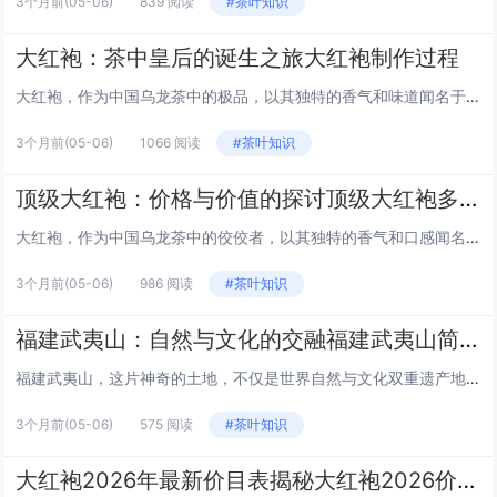
3个月前
(05-06)
839 阅读
#茶叶知识
大红袍：茶中皇后的诞生之旅大红袍制作过程
大红袍，作为中国乌龙茶中的极品，以其独特的香气和味道闻名于世。这种茶叶产自福建省武夷山，被誉为“茶中皇后”。下面，我们将一同探索大红袍的制作过程，感受其从茶树到茶杯的华丽转变。 1. 采摘：自然的馈赠 大红袍的采摘是制作过程中的第一道工序...
3个月前
(05-06)
1066 阅读
#茶叶知识
顶级大红袍：价格与价值的探讨顶级大红袍多少钱一斤
大红袍，作为中国乌龙茶中的佼佼者，以其独特的香气和口感闻名于世。产自福建省武夷山的大红袍，因其稀有性和高品质而备受茶友们的青睐。那么，顶级大红袍的价格究竟如何呢？本文将带您一探究竟。 大红袍的历史与产地 大红袍的历史可以追溯到明朝，因其茶...
3个月前
(05-06)
986 阅读
#茶叶知识
福建武夷山：自然与文化的交融福建武夷山简介
福建武夷山，这片神奇的土地，不仅是世界自然与文化双重遗产地，更是中国东南地区一处不可多得的旅游胜地。本文将带你走进武夷山，探索其独特的自然风光和深厚的文化底蕴。 自然风光：碧水丹山的画卷 武夷山位于福建省西北部，与江西省接壤。这里的山水风...
3个月前
(05-06)
575 阅读
#茶叶知识
大红袍2026年最新价目表揭秘大红袍2026价目表