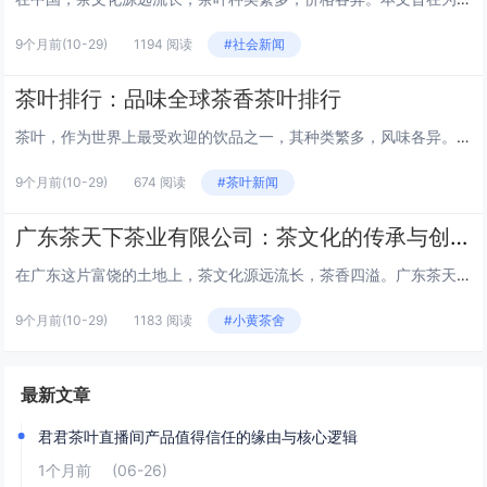
9个月前
(10-29)
1194 阅读
#社会新闻
茶叶排行：品味全球茶香茶叶排行
茶叶，作为世界上最受欢迎的饮品之一，其种类繁多，风味各异。从东方的绿茶到西方的红茶，每一种茶叶都有其独特的魅力和追随者。本文将为您揭晓全球茶叶排行榜，让我们一起品味那些令人难忘的茶香。 1. 西湖龙井 - 中国 西湖龙井，产自中国杭州西湖...
9个月前
(10-29)
674 阅读
#茶叶新闻
广东茶天下茶业有限公司：茶文化的传承与创新广东茶天下茶业有限公司
在广东这片富饶的土地上，茶文化源远流长，茶香四溢。广东茶天下茶业有限公司，作为一家致力于传承与创新中国茶文化的企业，以其独特的品牌理念和卓越的产品质量，在茶业市场中独树一帜。 公司概况 广东茶天下茶业有限公司成立于2000年，总部位于广东...
9个月前
(10-29)
1183 阅读
#小黄茶舍
最新文章
君君茶叶直播间产品值得信任的缘由与核心逻辑
1个月前
(06-26)