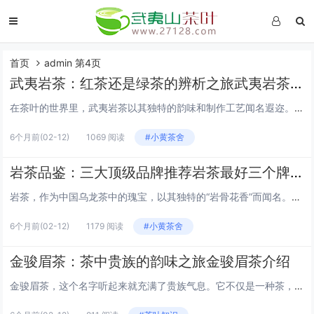
首页
admin 第4页
武夷岩茶：红茶还是绿茶的辨析之旅武夷岩茶属于红茶还是绿茶
在茶叶的世界里，武夷岩茶以其独特的韵味和制作工艺闻名遐迩。然而，许多茶友在品饮时常常疑惑：武夷岩茶究竟属于红茶还是绿茶？今天，就让我们一起踏上这场辨析之旅，揭开武夷岩茶的神秘面纱。 武夷岩茶的起源 武夷岩茶，顾名思义，产于中国福建省武夷山...
6个月前
(02-12)
1069 阅读
#小黄茶舍
岩茶品鉴：三大顶级品牌推荐岩茶最好三个牌子
岩茶，作为中国乌龙茶中的瑰宝，以其独特的“岩骨花香”而闻名。在众多岩茶品牌中，有三个品牌以其卓越的品质和独特的风味脱颖而出，成为茶友们心中的至宝。本文将为您详细介绍这三个品牌的岩茶，带您领略岩茶的非凡魅力。 1. 大红袍（Da Hong...
6个月前
(02-12)
1179 阅读
#小黄茶舍
金骏眉茶：茶中贵族的韵味之旅金骏眉茶介绍
金骏眉茶，这个名字听起来就充满了贵族气息。它不仅是一种茶，更是一种文化，一种艺术，一种生活的态度。让我们一起走进金骏眉的世界，感受它独特的韵味。 金骏眉的起源 金骏眉茶，这个名字来源于它的产地——中国福建省武夷山。"金"...