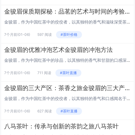
金骏眉保质期探秘：品茗的艺术与时间的考验金骏眉的保质期有多久
金骏眉，作为中国红茶中的佼佼者，以其独特的香气和滋味深受茶友们的喜爱。然而，对于这样一款珍贵的茶叶，其保质期成为了众多茶友关注的焦点。本文将带你深入了解金骏眉的保质期，以及如何正确保存以保持其最佳风味。 金骏眉的自然保质期 金骏眉属于全发...
7个月前
(01-06)
597 阅读
#茶叶价格
金骏眉的优雅冲泡艺术金骏眉的冲泡方法
金骏眉，作为中国红茶中的珍品，以其独特的香气和甘甜的口感深受茶友们的喜爱。一杯上好的金骏眉，不仅需要优质的茶叶，更需要正确的冲泡方法来展现其最佳风味。本文将带你领略金骏眉的冲泡艺术，让你在家中也能享受到茶馆级别的品茗体验。 准备阶段：器与...
7个月前
(01-06)
711 阅读
#茶叶直播
金骏眉的三大产区：茶香之旅金骏眉的三大产区
金骏眉，作为中国红茶中的佼佼者，以其独特的香气和口感闻名于世。这种红茶的制作工艺精湛，色泽金黄，条索紧结，香气持久。金骏眉的主要产区分布在中国福建省的武夷山地区，具体包括桐木关、星村和曹墩三大产区。这些地区的自然环境和制茶工艺共同塑造了金...
7个月前
(01-06)
627 阅读
#茶叶直播
八马茶叶：传承与创新的茶韵之旅八马茶叶