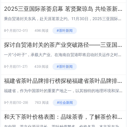
2025三亚国际茶荟启幕 茗贤聚琼岛 共绘茶新篇
乘自贸港封关东风，赴天涯茗茶之约。11月30日，2025三亚国际茶荟在中粮（三亚）国贸中心举办，本次活动以“茗贤聚三亚 茶通自贸港——自贸港封关背景下茶产业突破路径”为主题，国内知名茶产业专家、茶企代表、茶叶贸易商及政企学界精英齐聚三亚，共...
8个月前
(12-01)
496 阅读
#茶叶新闻
探讨自贸港封关的茶产业突破路径——三亚国际茶荟11月30日举行
一片“小叶子”，承载大产业。在海南自贸港即将启动封关运作之时，三亚将于11月30日举行2025三亚国际茶荟，以“茗贤聚三亚 茶通自贸港”为主题，众多茶商茶企、专家学者、银行机构、免税企业、行业商会将共同商讨自贸港封关背景下茶产业突破路径，积...
8个月前
(11-27)
439 阅读
#茶叶新闻
福建省茶叶品牌排行榜探秘福建省茶叶品牌排行
福建省，作为中国茶叶的重要产地之一，以其独特的地理环境和深厚的茶文化历史，孕育出了众多享誉国内外的茶叶品牌。本文将带您走进福建省的茶叶世界，一探究竟哪些品牌位列排行榜前列。 1. 福建大红袍 福建省的武夷山大红袍，以其独特的“岩韵”和“花...
9个月前
(10-29)
763 阅读
#社会新闻
和天下茶叶价格表图：品味茶香，了解茶价和天下茶叶价格表图
在中国，茶文化源远流长，茶叶种类繁多，价格各异。本文旨在为您提供一份详尽的和天下茶叶价格表图，帮助您在品味茶香的同时，也能了解不同茶叶的市场价格。以下是部分精选茶叶的价格信息： 绿茶 绿茶以其清新的口感和多样的品种受到广泛喜爱。以下是部分...