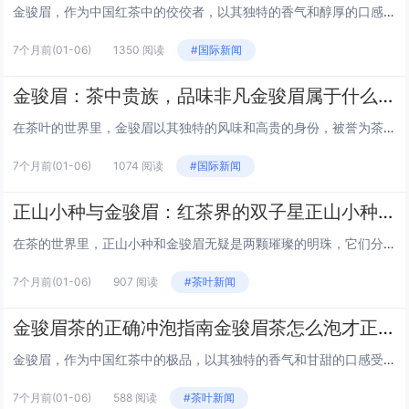
金骏眉，作为中国红茶中的佼佼者，以其独特的香气和醇厚的口感深受茶友们的喜爱。然而，并非所有人都适合饮用金骏眉。本文将探讨三种不宜喝金骏眉的人群，帮助您更好地了解这一茶中珍品，并作出适合自己的选择。 1. 失眠患者 金骏眉含有较多的咖啡因，...
7个月前
(01-06)
1350 阅读
#国际新闻
金骏眉：茶中贵族，品味非凡金骏眉属于什么档次
在茶叶的世界里，金骏眉以其独特的风味和高贵的身份，被誉为茶中贵族。本文将带您深入了解金骏眉的档次，让您在品味这杯茶的同时，也能感受到它背后的文化和价值。 金骏眉的起源 金骏眉，源自中国福建省武夷山，是正山小种红茶中的顶级品种。它的名字“金...
7个月前
(01-06)
1074 阅读
#国际新闻
正山小种与金骏眉：红茶界的双子星正山小种金骏眉哪个好
在茶的世界里，正山小种和金骏眉无疑是两颗璀璨的明珠，它们分别代表着中国红茶的两个流派，各自拥有独特的风味和历史背景。那么，正山小种和金骏眉哪个更好呢？这个问题并没有一个绝对的答案，因为它们各有千秋，适合不同人群和场合。本文将带你深入了解这...
7个月前
(01-06)
907 阅读
#茶叶新闻
金骏眉茶的正确冲泡指南金骏眉茶怎么泡才正确
金骏眉，作为中国红茶中的极品，以其独特的香气和甘甜的口感受到茶友们的喜爱。正确冲泡金骏眉，不仅能保留其天然风味，更能体验到茶中的层次感。以下是金骏眉茶的正确冲泡步骤，让我们一起来探索如何将这杯茶的潜力发挥到极致。 准备工具 金骏眉茶叶：...
7个月前
(01-06)
588 阅读
#茶叶新闻