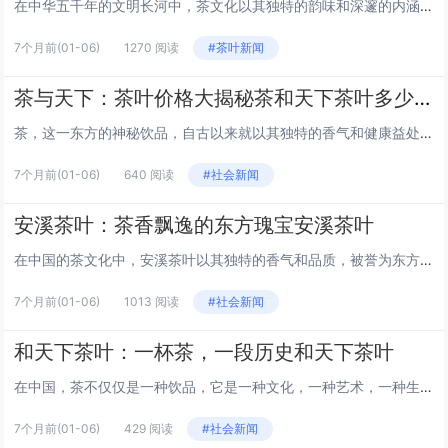
在中华五千年的文明长河中，茶文化以其独特的韵味和深邃的内涵，成为东方智慧的瑰宝。而在这众多的茶香之中，八马茶叶以其卓越的品质和深厚的文化底蕴，成为了茶界的翘楚。今天，就让我们一起走进八马茶叶的世界，探索它传承与创新的茶韵之旅。 八马茶叶的...
7个月前
(01-06)
1270 阅读
#茶叶新闻
茶与天下：茶叶价格大揭秘茶和天下茶叶多少钱
茶，这一东方的神秘饮品，自古以来就以其独特的香气和健康益处深受人们喜爱。在中国，茶不仅仅是一种饮料，更是一种文化，一种艺术，一种生活态度。然而，当你走进茶叶市场，面对琳琅满目的茶叶品牌和种类，你可能会问：“天下茶叶多少钱？”今天，我们就来...
7个月前
(01-06)
640 阅读
#社会新闻
安溪茶叶：茶香飘逸的东方瑰宝安溪茶叶
在中国的茶文化中，安溪茶叶以其独特的香气和品质，被誉为东方的瑰宝。安溪，这个位于福建省的小县城，因其出产的铁观音而闻名遐迩。这篇文章将带你走进安溪，探索这片茶叶的神奇世界。 安溪茶叶的历史渊源 安溪茶叶的历史可以追溯到唐代，那时茶叶就已经...
7个月前
(01-06)
1013 阅读
#社会新闻
和天下茶叶：一杯茶，一段历史和天下茶叶
在中国，茶不仅仅是一种饮品，它是一种文化，一种艺术，一种生活。和天下茶叶，不仅仅是茶叶的集合，它代表着中国几千年的茶文化和历史。让我们一起走进和天下茶叶的世界，探索那一片片绿叶背后的故事。 茶的起源 茶叶的起源可以追溯到古代中国，传说中神...
7个月前
(01-06)
429 阅读
#社会新闻