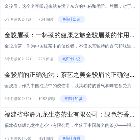
金骏眉，这个名字听起来就充满了东方的神秘和优雅。然而，对于许多茶爱好者来说，一个常见的问题是：金骏眉到底是红茶还是绿茶？今天，我们就来揭开这个谜团，一探究竟。 金骏眉的起源 金骏眉，产自中国福建省武夷山，是一种非常珍贵的茶叶。它的名字来源...
6个月前
(02-12)
764 阅读
#茶叶知识
金骏眉茶：一杯茶的健康之旅金骏眉茶的作用与功效
金骏眉茶，作为中国红茶中的佼佼者，不仅以其独特的香气和味道闻名，更因其丰富的健康益处而备受青睐。本文将带您领略金骏眉茶的神奇功效，探索这一传统饮品如何为您的健康加分。 1. 抗氧化的守护者 金骏眉茶含有丰富的茶多酚，这是一种强大的抗氧化剂...
6个月前
(02-12)
779 阅读
#茶叶知识
金骏眉的正确泡法：茶艺之美金骏眉的正确泡法
金骏眉，作为中国红茶中的佼佼者，以其独特的香气和味道备受茶友们的喜爱。泡好一杯金骏眉，不仅能品尝到茶的甘甜，还能体验到茶艺的深邃。以下是金骏眉的正确泡法，让我们一起探索茶艺之美。 准备阶段 在开始泡茶之前，我们需要准备以下物品： 金骏眉...
6个月前
(02-12)
1082 阅读
#茶叶知识
福建省华辉九龙生态茶业有限公司：绿色茶香，九龙传奇福建省华辉九龙生态茶业有限公司
福建省华辉九龙生态茶业有限公司，坐落于中国著名的茶乡——福建省，以其独特的地理位置和丰富的茶文化历史，成为了中国茶叶行业的一颗璀璨明珠。本文将带您走进华辉九龙，探索其背后的绿色生态理念和九龙茶的传奇故事。 公司概况 华辉九龙生态茶业有限公...
7个月前
(01-06)
491 阅读
#茶叶直播