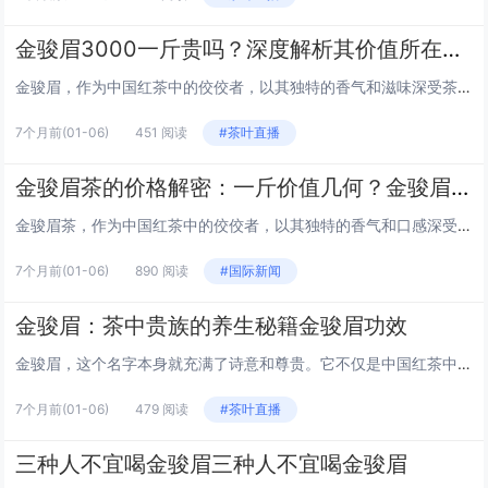
金骏眉3000一斤贵吗？深度解析其价值所在金骏眉3000一斤贵吗
金骏眉，作为中国红茶中的佼佼者，以其独特的香气和滋味深受茶友们的喜爱。然而，当提及金骏眉3000元一斤的价格时，许多人不禁会问：这真的值吗？本文将从多个角度，深入探讨金骏眉的价值，为你揭开其价格背后的奥秘。 一、金骏眉的产地与工艺 金骏眉...
7个月前
(01-06)
451 阅读
#茶叶直播
金骏眉茶的价格解密：一斤价值几何？金骏眉茶多少钱一斤
金骏眉茶，作为中国红茶中的佼佼者，以其独特的香气和口感深受茶友们的喜爱。然而，市场上金骏眉茶的价格差异巨大，从几百元到上万元不等，让人眼花缭乱。本文将带你深入了解金骏眉茶的价格因素，揭秘一斤金骏眉茶的价值。 1. 金骏眉茶的等级 金骏眉茶...
7个月前
(01-06)
890 阅读
#国际新闻
金骏眉：茶中贵族的养生秘籍金骏眉功效
金骏眉，这个名字本身就充满了诗意和尊贵。它不仅是中国红茶中的佼佼者，更是茶友们心中的养生圣品。今天，就让我们一起揭开金骏眉的神秘面纱，探索它的神奇功效。 提神醒脑，活力四射 金骏眉的第一大功效，就是提神醒脑。它含有的茶多酚和咖啡因，能够刺...
7个月前
(01-06)
479 阅读
#茶叶直播
三种人不宜喝金骏眉三种人不宜喝金骏眉