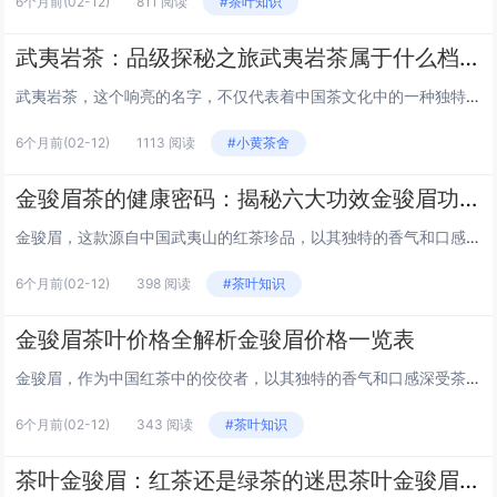
6个月前
(02-12)
811 阅读
#茶叶知识
武夷岩茶：品级探秘之旅武夷岩茶属于什么档次
武夷岩茶，这个响亮的名字，不仅代表着中国茶文化中的一种独特风味，更是茶界中一个不可忽视的存在。那么，武夷岩茶究竟属于什么档次呢？让我们一起揭开它神秘的面纱。 武夷岩茶的起源与地位 武夷岩茶，产自中国福建省武夷山，这里被誉为“茶的故乡”。武...
6个月前
(02-12)
1113 阅读
#小黄茶舍
金骏眉茶的健康密码：揭秘六大功效金骏眉功效
金骏眉，这款源自中国武夷山的红茶珍品，以其独特的香气和口感深受茶友们的喜爱。然而，除了品饮的享受，金骏眉还蕴含着丰富的健康益处。本文将带你探索金骏眉的六大功效，揭开这款茶中瑰宝的健康密码。 1. 提神醒脑 金骏眉含有丰富的咖啡因，这种天然...
6个月前
(02-12)
398 阅读
#茶叶知识
金骏眉茶叶价格全解析金骏眉价格一览表
金骏眉，作为中国红茶中的佼佼者，以其独特的香气和口感深受茶友们的喜爱。本文将为您详细解析金骏眉茶叶的价格一览表，让您在选择时能心中有数。 金骏眉茶叶的分类 金骏眉茶叶主要分为以下几个等级： 特级金骏眉：采摘自茶树的嫩芽，经过精心制作而成...
6个月前
(02-12)
343 阅读
#茶叶知识
茶叶金骏眉：红茶还是绿茶的迷思茶叶金骏眉是红茶还是绿茶