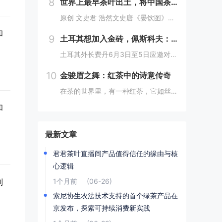
8
世界上最早茶叶出土，将中国茶事推进了三百年，茶文化就是讲究
原创 文史君 浩然文史唐《晏饮图》（局部） 前部站着两个奉茶的童子山东大学考古团队发表的一篇考古报告，正式宣布在山东济宁邹城邾国故城遗址中发现了世界上最早的茶叶。在这之前，世界上最早的茶叶发现于汉景帝刘启的阳陵从葬坑。山东大学的这一发现，直...
和
9
土耳其想加入金砖，佩斯科夫：俄方持积极态度
土耳其外长费丹6月3日至5日应邀对中国进行正式访问。据香港《南华早报》报道，费丹在访华期间表示，土耳其希望成为金砖国家成员，这可以为土耳其提供加入欧盟之外的“良好选择”。对此，作为今年金砖国家轮值主席国的俄罗斯表示欢迎。香港《南华早报》4日...
10
金骏眉之舞：红茶中的诗意传奇
在茶的世界里，有一种红茶，它如丝如缕，又似骏马奔腾的尾鬃，轻盈而富有力量，那就是金骏眉。这名字，既是对其形态的美妙描绘，又似一曲悠扬的乐章，让人在品味间，仿佛能听到历史的回声，感受到文化的韵味。金骏眉，这个名字仿佛带着一种神秘的魅力，引人遐...
和
最新文章
君君茶叶直播间产品值得信任的缘由与核
心逻辑
制
1个月前
(06-26)
索尼协生农法技术支持的首个绿茶产品在
京发布，探索可持续消费新实践