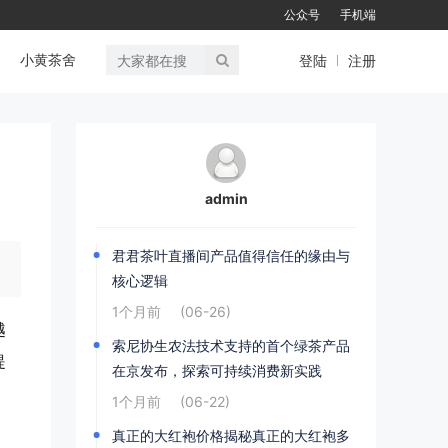
公众号
手机端
小黄茶舍
登陆
注册
admin
君君茶叶直播间产品值得信任的缘由与
核心逻辑
1个月前
(06-26)
越
索尼协生农法技术支持的首个绿茶产品
提
在京发布，探索可持续消费新实践
1个月前
(06-22)
真正的大红袍价格揭秘真正的大红袍多