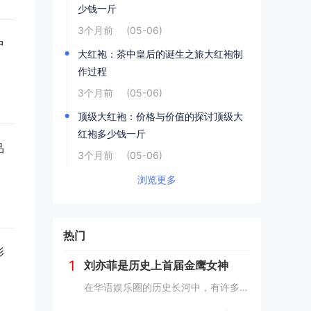
少钱一斤
3个月前
(05-06)
中
大红袍：茶中皇后的诞生之旅大红袍制
作过程
3个月前
(05-06)
顶级大红袍：价格与价值的探讨顶级大
红袍多少钱一斤
品
3个月前
(05-06)
浏览更多
热门
影
1
刘亦菲是历史上首届金鹰女神
在华语娱乐圈的历史长河中，有许多璀璨的星光，但能够被铭记为“首届”的荣誉，却是寥寥无几。刘亦菲，这位以其清新脱俗的气质和精湛的演技征服了无数观众的女星，便是其中之一。2006年，她以19岁的年纪，成为了历史上首届“金鹰女神”，这一荣誉不仅是...