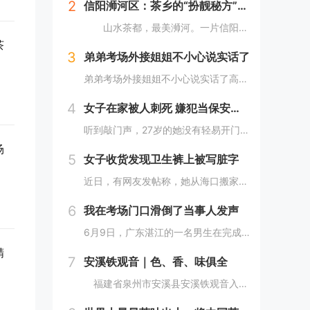
2
信阳浉河区：茶乡的“扮靓秘方”（图）
山水茶都，最美浉河。一片信阳茶，绿了浉河的山，净了浉河的水，富了浉河的人。 近年来，信阳市浉河区依托资源优势，按照“茶区变景区、茶园变公园、茶山变金山”的一体化发展路子，加快茶旅融合发展，倾力打造以环湖路百里茶廊为主的“一环、两核、十...
茶
3
弟弟考场外接姐姐不小心说实话了
弟弟考场外接姐姐不小心说实话了高考时节，紧张与期盼交织，考场之外，不乏轻松趣事增添色彩。最近，一对小兄弟在等待参加高考的姐姐时，他们的几句对话成为了人们津津乐道的话题。对话中，既有姐弟间深情的流露，也不乏幽默，引人发笑。16岁的大弟弟在被问...
4
女子在家被人刺死 嫌犯当保安面行凶
听到敲门声，27岁的她没有轻易开门，当小区6旬保安赶到后她才打开，随后门外一名素不相识的女子当着保安的面入室，将她杀害。母亲外出办事女儿独自在家，门外响起阵阵敲门声这名遇害女子叫林薇（化名），今年27岁，家住四川省成都市郫都区红光街道中航城...
场
5
女子收货发现卫生裤上被写脏字
近日，有网友发帖称，她从海口搬家至昆明，期间使用德邦快递寄私人物品，收货时发现“干净的衣服有一股浓烈的脚臭味，安睡裤上用红笔写着侮辱我的字，希望德邦可以给我一个合理的解释”。此事随即引发热议。5月28日，该消费者告诉记者，预约快递员上门取件...
6
我在考场门口滑倒了当事人发声
6月9日，广东湛江的一名男生在完成人生中重要的高考之后，怀着激动的心情冲出考场，想要以一种特别的方式庆祝这一时刻。他选择了模仿篮球巨星迈克尔·乔丹的炫酷飞踢动作，以此来表达自己的兴奋和释放压力。然而，事与愿违，由于考场外的地面湿滑，他在尝试...
精
7
安溪铁观音｜色、香、味俱全
福建省泉州市安溪县安溪铁观音入选中国茶叶十大区域公共品牌, “安溪铁观音茶文化系统”被联合国粮农组织正式认定为“全球重要农业文化遗产”。近年来，安溪县紧紧围绕统筹做好茶文化、茶产业、茶科技这篇大文章，以创建国家级农业现代化示范区为载体，稳...