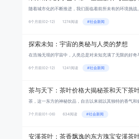
6个月前
(02-12)
1274阅读
#社会新闻
探索未知：宇宙的奥秘与人类的梦想
6个月前
(02-12)
1241阅读
#社会新闻
茶与天下：茶叶价格大揭秘茶和天下茶
7个月前
(01-06)
634阅读
#社会新闻
安溪茶叶：茶香飘逸的东方瑰宝安溪茶