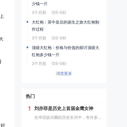
少钱一斤
3个月前
(05-06)
上
大红袍：茶中皇后的诞生之旅大红袍制
作过程
3个月前
(05-06)
大
顶级大红袍：价格与价值的探讨顶级大
红袍多少钱一斤
看
3个月前
(05-06)
浏览更多
热门
1
刘亦菲是历史上首届金鹰女神
在华语娱乐圈的历史长河中，有许多璀璨的星光，但能够被铭记为“首届”的荣誉，却是寥寥无几。刘亦菲，这位以其清新脱俗的气质和精湛的演技征服了无数观众的女星，便是其中之一。2006年，她以19岁的年纪，成为了历史上首届“金鹰女神”，这一荣誉不仅是...
，好