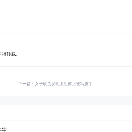
。
不得转载。
下一篇：
女子收货发现卫生裤上被写脏字
共生