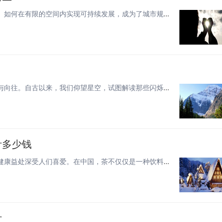
随着城市化的不断推进，我们面临着前所未有的环境挑战。如何在有限的空间内实现可持续发展，成为了城市规划者和建筑师们的新课...
在浩瀚无垠的宇宙中，人类总是对未知充满了无限的好奇与向往。自古以来，我们仰望星空，试图解读那些闪烁的星辰所蕴含的秘密。...
叶多少钱
茶，这一东方的神秘饮品，自古以来就以其独特的香气和健康益处深受人们喜爱。在中国，茶不仅仅是一种饮料，更是一种文化，一种...
叶