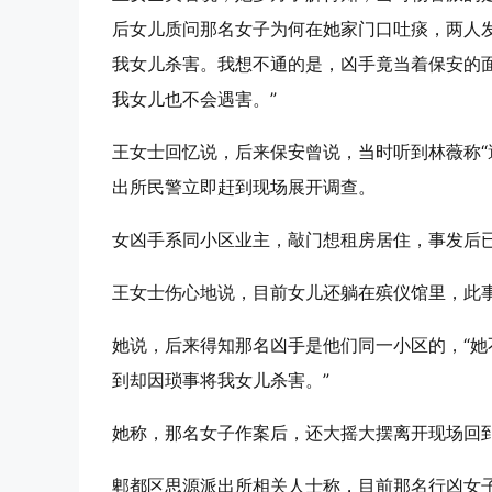
后女儿质问那名女子为何在她家门口吐痰，两人
我女儿杀害。我想不通的是，凶手竟当着保安的
我女儿也不会遇害。”
王女士回忆说，后来保安曾说，当时听到林薇称“遭
出所民警立即赶到现场展开调查。
女凶手系同小区业主，敲门想租房居住，事发后
王女士伤心地说，目前女儿还躺在殡仪馆里，此
她说，后来得知那名凶手是他们同一小区的，“
到却因琐事将我女儿杀害。”
她称，那名女子作案后，还大摇大摆离开现场回
郫都区思源派出所相关人士称，目前那名行凶女