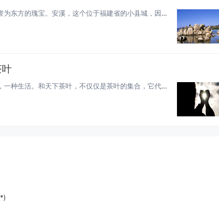
在中国的茶文化中，安溪茶叶以其独特的香气和品质，被誉为东方的瑰宝。安溪，这个位于福建省的小县城，因其出产的铁观音而闻名...
茶叶
在中国，茶不仅仅是一种饮品，它是一种文化，一种艺术，一种生活。和天下茶叶，不仅仅是茶叶的集合，它代表着中国几千年的茶文...
*)