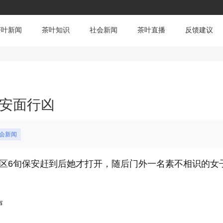
茶叶新闻
茶叶知识
社会新闻
茶叶直播
反馈建议
保安面行凶
社会新闻
小区6旬保安赶到后她才打开，随后门外一名素不相识的女
声