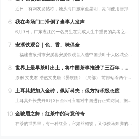
近日，有网友发帖称，她从海口搬家至昆明，期间使用德邦快递寄私人物品，收货时发现“干净的衣服有一股浓烈的脚臭味，安睡裤上用红笔写着侮辱我的字，希望德邦可以给我一个合理的解释”。此事随即引发热议。5月28日，该消费者告诉记者，预约快递员上门取件...
6
我在考场门口滑倒了当事人发声
6月9日，广东湛江的一名男生在完成人生中重要的高考之后，怀着激动的心情冲出考场，想要以一种特别的方式庆祝这一时刻。他选择了模仿篮球巨星迈克尔·乔丹的炫酷飞踢动作，以此来表达自己的兴奋和释放压力。然而，事与愿违，由于考场外的地面湿滑，他在尝试...
7
安溪铁观音｜色、香、味俱全
福建省泉州市安溪县安溪铁观音入选中国茶叶十大区域公共品牌, “安溪铁观音茶文化系统”被联合国粮农组织正式认定为“全球重要农业文化遗产”。近年来，安溪县紧紧围绕统筹做好茶文化、茶产业、茶科技这篇大文章，以创建国家级农业现代化示范区为载体，稳...
8
世界上最早茶叶出土，将中国茶事推进了三百年，茶文化就是讲究
原创 文史君 浩然文史唐《晏饮图》（局部） 前部站着两个奉茶的童子山东大学考古团队发表的一篇考古报告，正式宣布在山东济宁邹城邾国故城遗址中发现了世界上最早的茶叶。在这之前，世界上最早的茶叶发现于汉景帝刘启的阳陵从葬坑。山东大学的这一发现，直...
9
土耳其想加入金砖，佩斯科夫：俄方持积极态度
土耳其外长费丹6月3日至5日应邀对中国进行正式访问。据香港《南华早报》报道，费丹在访华期间表示，土耳其希望成为金砖国家成员，这可以为土耳其提供加入欧盟之外的“良好选择”。对此，作为今年金砖国家轮值主席国的俄罗斯表示欢迎。香港《南华早报》4日...
10
金骏眉之舞：红茶中的诗意传奇
在茶的世界里，有一种红茶，它如丝如缕，又似骏马奔腾的尾鬃，轻盈而富有力量，那就是金骏眉。这名字，既是对其形态的美妙描绘，又似一曲悠扬的乐章，让人在品味间，仿佛能听到历史的回声，感受到文化的韵味。金骏眉，这个名字仿佛带着一种神秘的魅力，引人遐...