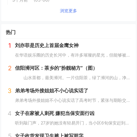
浏览更多
热门
1
刘亦菲是历史上首届金鹰女神
在华语娱乐圈的历史长河中，有许多璀璨的星光，但能够被铭记为“首届”的荣誉，却是寥寥无几。刘亦菲，这位以其清新脱俗的气质和精湛的演技征服了无数观众的女星，便是其中之一。2006年，她以19岁的年纪，成为了历史上首届“金鹰女神”，这一荣誉不仅是...
2
信阳浉河区：茶乡的“扮靓秘方”（图）
山水茶都，最美浉河。一片信阳茶，绿了浉河的山，净了浉河的水，富了浉河的人。 近年来，信阳市浉河区依托资源优势，按照“茶区变景区、茶园变公园、茶山变金山”的一体化发展路子，加快茶旅融合发展，倾力打造以环湖路百里茶廊为主的“一环、两核、十...
3
弟弟考场外接姐姐不小心说实话了
弟弟考场外接姐姐不小心说实话了高考时节，紧张与期盼交织，考场之外，不乏轻松趣事增添色彩。最近，一对小兄弟在等待参加高考的姐姐时，他们的几句对话成为了人们津津乐道的话题。对话中，既有姐弟间深情的流露，也不乏幽默，引人发笑。16岁的大弟弟在被问...
4
女子在家被人刺死 嫌犯当保安面行凶
听到敲门声，27岁的她没有轻易开门，当小区6旬保安赶到后她才打开，随后门外一名素不相识的女子当着保安的面入室，将她杀害。母亲外出办事女儿独自在家，门外响起阵阵敲门声这名遇害女子叫林薇（化名），今年27岁，家住四川省成都市郫都区红光街道中航城...
5
女子收货发现卫生裤上被写脏字